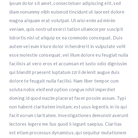
ipsum dolor sit amet, consectetuer adipiscing elit, sed
diam nonummy nibh euismod tincidunt ut laoreet dolore
magna aliquam erat volutpat. Ut wisi enim ad minim
veniam, quis nostrud exerci tation ullamcorper suscipit
lobortis nisl ut aliquip ex ea commodo consequat. Duis
autem vel eum iriure dolor in hendrerit in vulputate velit
esse molestie consequat, vel illum dolore eu feugiat nulla
facilisis at vero eros et accumsan et iusto odio dignissim
qui blandit praesent luptatum zzril delenit augue duis
dolore te feugait nulla facilisi. Nam liber tempor cum
soluta nobis eleifend option congue nihil imperdiet
doming id quod mazim placerat facer possim assum. Typi
non habent claritatem insitam; est usus legentis in iis qui
facit eorum claritatem. Investigationes demonstraverunt
lectores legere me lius quod ii legunt saepius. Claritas
est etiam processus dynamicus, qui sequitur mutationem