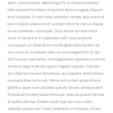
amet, consectetuer adipiscing elit, sed diam nonummy
nibh euismod tincidunt ut laoreet dolore magna aliquam
erat volutpat. Ut wisi enim ad minim veniam, quis nostrud
exerci tation ullamcorper suscipit lobortis nisl ut aliquip
ex ea commodo consequat. Duis autem vel eum iriure
dolor in hendrerit in vulputate velit esse molestie
consequat, vel illum dolore eu feugiat nulla facilisis at
vero eros et accumsan itam; est usus legentis in iis qui
facit eorum claritatem. Investigationes demonstraverunt
lectores legere me lius quod ii legunt saepius. Claritas
est etiam processus dynamicus, qui sequitur mutationem
consuetudium lectorum. Mirum est notare quam littera
gothica, quam nunc putamus parum claram, anteposuerit
litterarum formas humanitatis per seacula quarta decima
et quinta decima. Eodem modo typi, qui nunc nobis
videntur parum clari, fiant sollemnes in futurum. Lorem