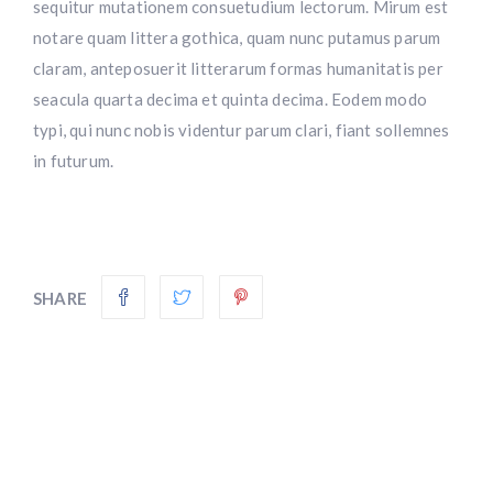
sequitur mutationem consuetudium lectorum. Mirum est
notare quam littera gothica, quam nunc putamus parum
claram, anteposuerit litterarum formas humanitatis per
seacula quarta decima et quinta decima. Eodem modo
typi, qui nunc nobis videntur parum clari, fiant sollemnes
in futurum.
SHARE