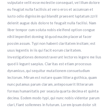
vulputate velit esse molestie consequat, vel illum dolore
eu feugiat nulla facilisis at vero eros et accumsan et
iusto odio dignissim qui blandit praesent luptatum zzril
delenit augue duis dolore te feugait nulla facilisi. Nam
liber tempor cum soluta nobis eleifend option congue
nihil imperdiet doming id quod mazim placerat facer
possim assum. Typi non habent claritatem insitam; est
usus legentis in iis qui facit eorum claritatem.
Investigationes demonstraverunt lectores legere me lius
quod ii legunt saepius. Claritas est etiam processus
dynamicus, qui sequitur mutationem consuetudium
lectorum. Mirum est notare quam littera gothica, quam
nunc putamus parum claram, anteposuerit litterarum
formas humanitatis per seacula quarta decima et quinta
decima. Eodem modo typi, qui nunc nobis videntur parum
clari, fiant sollemnes in futurum. Lorem ipsum dolor sit